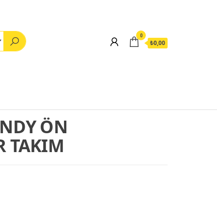
0
₺0,00
İNDY ÖN
 TAKIM