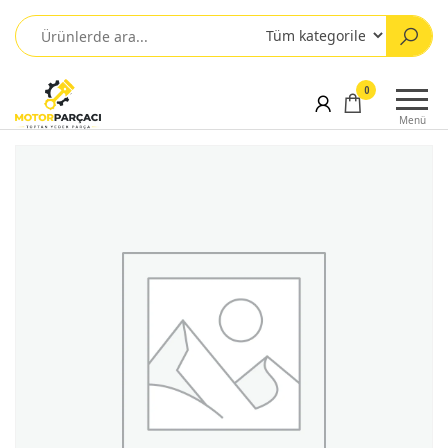
0
Menü