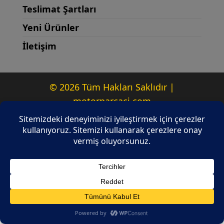
Teslimat Şartları
Yeni Ürünler
İletişim
© 2026 Tüm Hakları Saklıdır |
motorparcaci.com