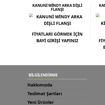
KANUNİ WİNDY ARKA DİŞLİ
KA
FLANŞI
FİYATLARI GÖRMEK İÇİN
BAYİ GİRİŞİ YAPINIZ
Fİ
BİLGİLENDİRME
Hakkımızda
Teslimat Şartları
Yeni Ürünler