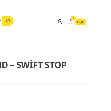
0
₺0,00
D – SWİFT STOP