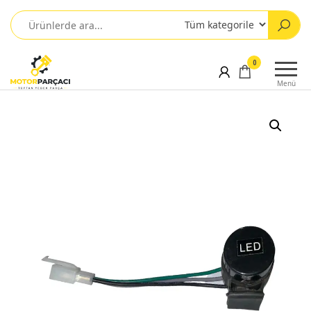
0
Menü