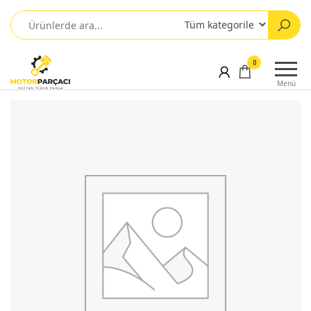
0
Menü