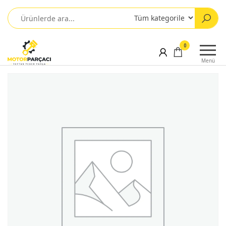
0
Menü