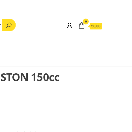
0
₺0,00
İSTON 150cc