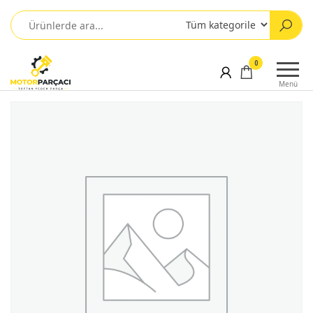
0
Menü