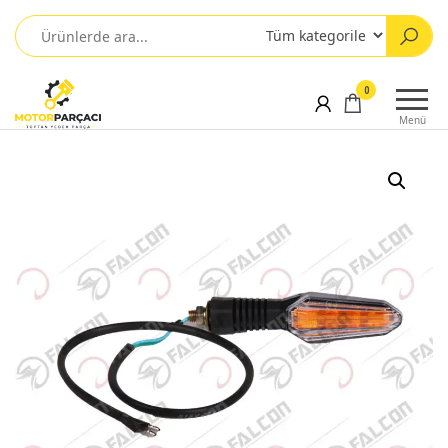
0
Menü