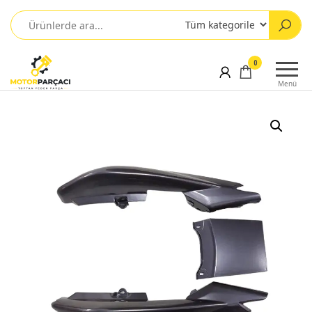
0
Menü