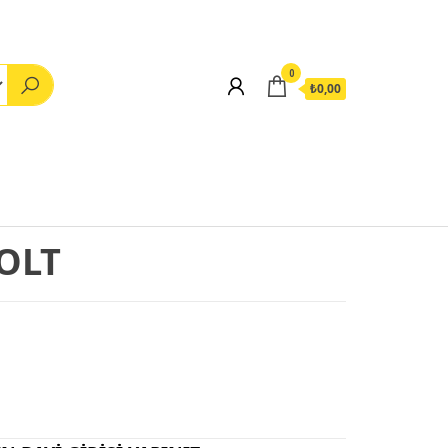
0
₺0,00
OLT