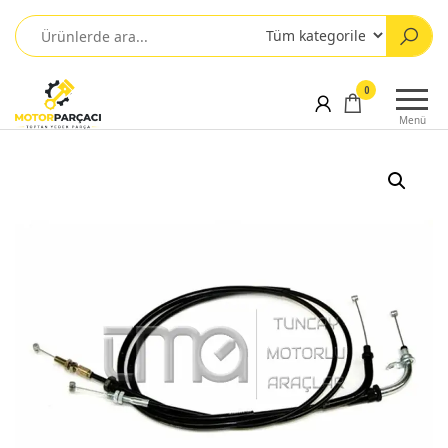
0
Menü