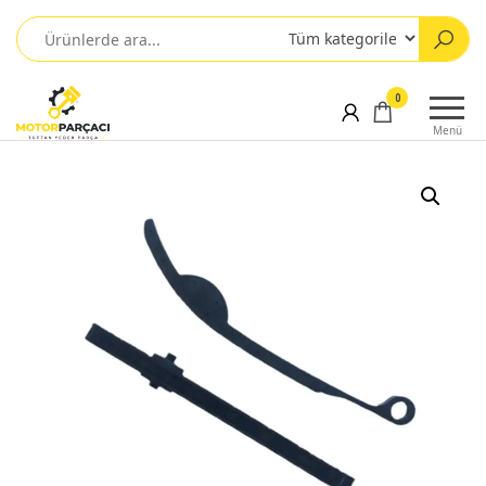
0
Menü