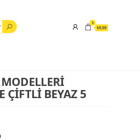
0
₺0,00
D MODELLERİ
 ÇİFTLİ BEYAZ 5
3