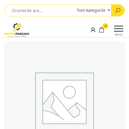
0
Menü