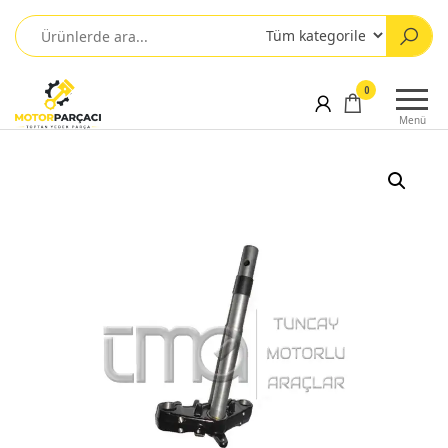
0
Menü