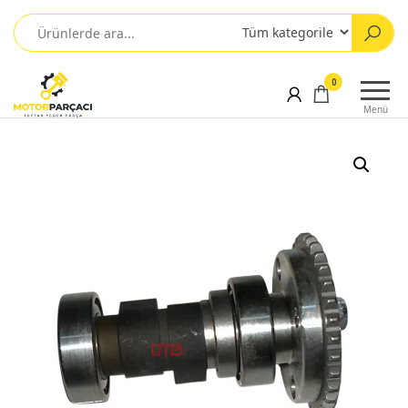
0
Menü