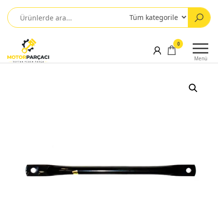
0
Menü