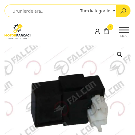
0
Menü