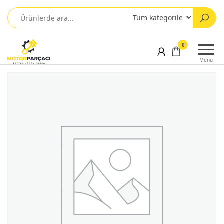
0
Menü