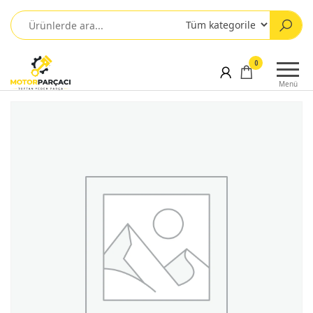
0
Menü